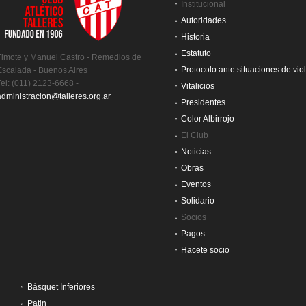
Institucional
Autoridades
Historia
Estatuto
Timote y Manuel Castro - Remedios de
Protocolo ante situaciones de vio
Escalada - Buenos Aires
Tel: (011) 2123-6668 -
Vitalicios
administracion@talleres.org.ar
Presidentes
Color Albirrojo
El Club
Noticias
Obras
Eventos
Solidario
Socios
Pagos
Hacete socio
Básquet Inferiores
Patin