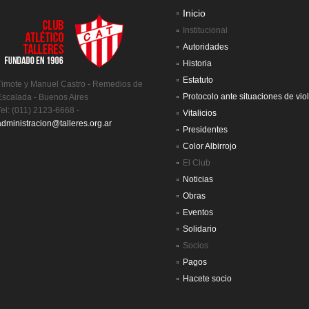
Inicio
Institucional
Autoridades
Historia
Estatuto
Timote y Manuel Castro - Remedios de
Protocolo ante situaciones de vio
Escalada - Buenos Aires
Tel: (011) 2123-6668 -
Vitalicios
administracion@talleres.org.ar
Presidentes
Color Albirrojo
El Club
Noticias
Obras
Eventos
Solidario
Socios
Pagos
Hacete socio