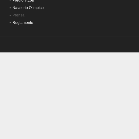
Predio V.Lob
Natatorio Olímpico
Prensa
Reglamento