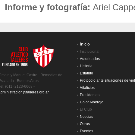
Informe y fotografía:
Ariel Cappel
Inicio
Institucional
Autoridades
Historia
Estatuto
Timote y Manuel Castro - Remedios de
Protocolo ante situaciones de vio
Escalada - Buenos Aires
Tel: (011) 2123-6668 -
Vitalicios
administracion@talleres.org.ar
Presidentes
Color Albirrojo
El Club
Noticias
Obras
Eventos