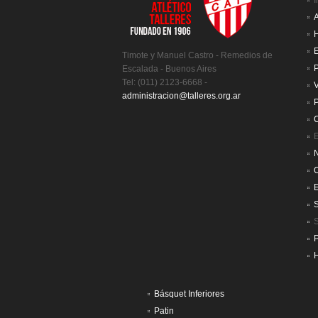
I
A
H
E
Timote y Manuel Castro - Remedios de
P
Escalada - Buenos Aires
Tel: (011) 2123-6668 -
V
administracion@talleres.org.ar
P
C
E
N
S
H
Básquet Inferiores
Patin