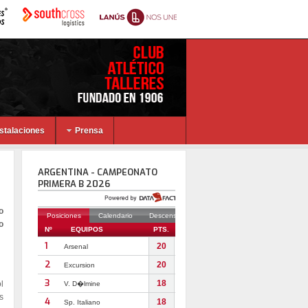
nstalaciones
Prensa
o
o
l
s