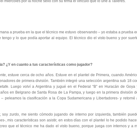
 miércoles por la noche selló con su firma el vínculo que lo une a Talleres.
emana a prueba en la que el técnico me estuvo observando – yo estaba a prueba e
tengo y lo que podía aportar al equipo. El técnico dio el visto bueno y por suert
ia? ¿Y en cuanto a tus características como jugador?
ente, estuve cerca de ocho años. Estuve en el plantel de Primera, cuando Améric
nadores de primera división. También integré una selección argentina sub 18 co
Getafe. Luego volví a Argentina y jugué en el Federal “B” en Huracán de Goya 
s años en Belgrano de Santa Rosa de La Pampa, y luego en la primera división d
 – peleamos la clasificación a la Copa Sudamericana y Libertadores- y retorné 
r, soy zurdo, me siento cómodo jugando de interno por izquierda, también pued
 mis características son asistir, en estos días con el plantel lo he podido hacer
creo que el técnico me ha dado el visto bueno, porque juega con internos y a m