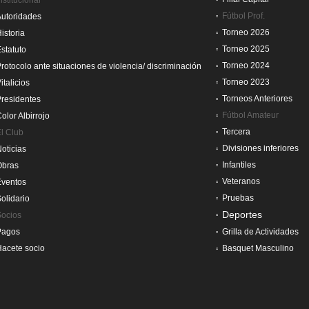
nstitucional
Fútbol Prof.
utoridades
Torneo 2026
istoria
Torneo 2025
statuto
Torneo 2024
rotocolo ante situaciones de violencia/ discriminación
Torneo 2023
italicios
Torneos Anteriores
residentes
Fútbol Amateur
olor Albirrojo
Tercera
l Club
Divisiones inferiores
oticias
Infantiles
Obras
Veteranos
Eventos
Pruebas
olidario
Deportes
Socios
Pagos
Grilla de Actividades
acete socio
Basquet Masculino