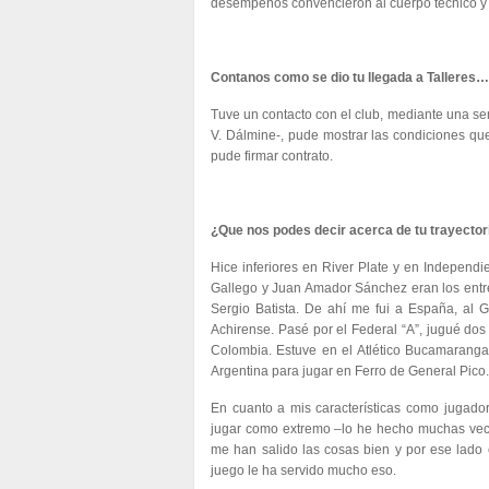
desempeños convencieron al cuerpo técnico y el
Contanos como se dio tu llegada a Talleres…
Tuve un contacto con el club, mediante una s
V. Dálmine-, pude mostrar las condiciones que 
pude firmar contrato.
¿Que nos podes decir acerca de tu trayector
Hice inferiores en River Plate y en Independi
Gallego y Juan Amador Sánchez eran los entre
Sergio Batista. De ahí me fui a España, al 
Achirense. Pasé por el Federal “A”, jugué do
Colombia. Estuve en el Atlético Bucamaranga
Argentina para jugar en Ferro de General Pico.
En cuanto a mis características como jugado
jugar como extremo –lo he hecho muchas veces-,
me han salido las cosas bien y por ese lado 
juego le ha servido mucho eso.