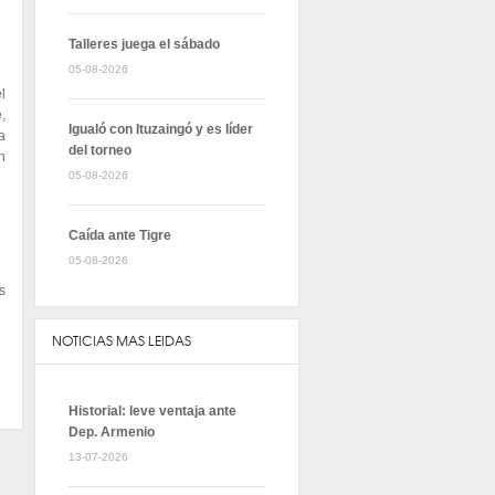
Talleres juega el sábado
05-08-2026
l
,
Igualó con Ituzaingó y es líder
a
del torneo
n
05-08-2026
Caída ante Tigre
05-08-2026
s
NOTICIAS MAS LEIDAS
Historial: leve ventaja ante
Dep. Armenio
13-07-2026