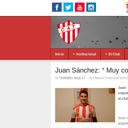
Inicio
Institucional
El Club
Juan Sánchez: “ Muy con
IN
TORNEO 2016-17
ÚLTIMA ACTUALIZACIÓN E
Juan 
volant
al clu
Juan n
argen