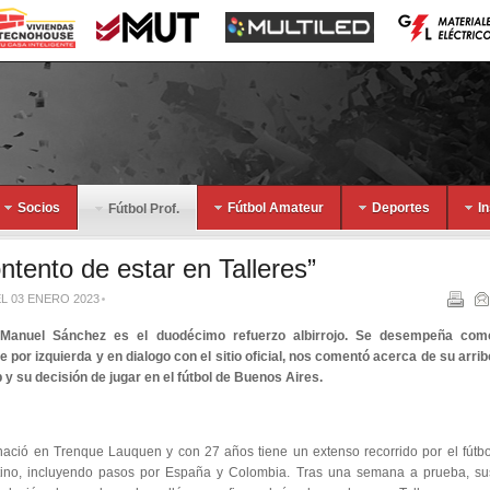
Socios
Fútbol Amateur
Deportes
I
Fútbol Prof.
tento de estar en Talleres”
L 03 ENERO 2023
Manuel Sánchez es el duodécimo refuerzo albirrojo. Se desempeña com
e por izquierda y en dialogo con el sitio oficial, nos comentó acerca de su arrib
b y su decisión de jugar en el fútbol de Buenos Aires.
ació en Trenque Lauquen y con 27 años tiene un extenso recorrido por el fútbo
tino, incluyendo pasos por España y Colombia. Tras una semana a prueba, su