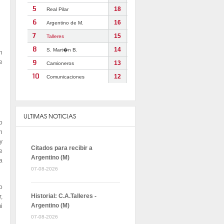
n
e
ULTIMAS NOTICIAS
o
n
y
Citados para recibir a
e
Argentino (M)
a
07-08-2026
o
Historial: C.A.Talleres -
,
Argentino (M)
i
07-08-2026