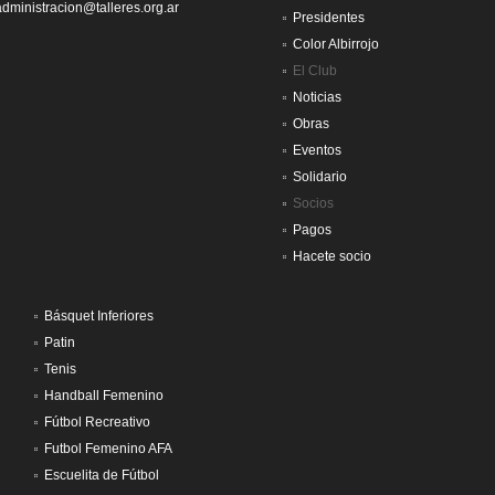
administracion@talleres.org.ar
Presidentes
Color Albirrojo
El Club
Noticias
Obras
Eventos
Solidario
Socios
Pagos
Hacete socio
Básquet Inferiores
Patin
Tenis
Handball Femenino
Fútbol Recreativo
Futbol Femenino AFA
Escuelita de Fútbol