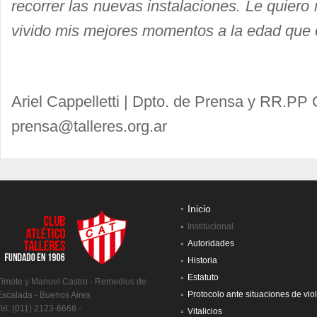
recorrer las nuevas instalaciones. Le quiero
vivido mis mejores momentos a la edad que e
Ariel Cappelletti | Dpto. de Prensa y RR.PP C
prensa@talleres.org.ar
Inicio
Institucional
Autoridades
Historia
Estatuto
Timote y Manuel Castro - Remedios de
Protocolo ante situaciones de vio
Escalada - Buenos Aires
Tel: (011) 2123-6668 -
Vitalicios