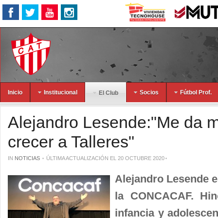
Inicio
Institucional
Socios
Fútbol Prof.
El Club
Alejandro Lesende:"Me da m
crecer a Talleres"
IN
NOTICIAS
ÚLTIMA ACTUALIZACIÓN EL 20 OCTUBRE 2020
Alejandro Lesende es
la CONCACAF. Hinc
infancia y adolescenc