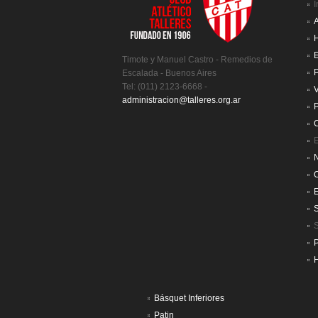
I
A
H
E
Timote y Manuel Castro - Remedios de
P
Escalada - Buenos Aires
Tel: (011) 2123-6668 -
V
administracion@talleres.org.ar
P
C
E
N
S
H
Básquet Inferiores
Patin