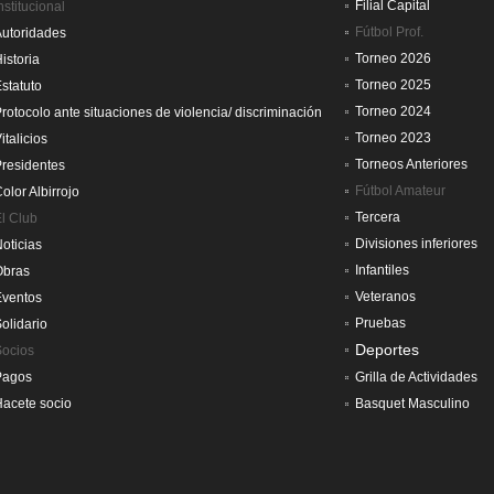
Filial Capital
nstitucional
Fútbol Prof.
utoridades
Torneo 2026
istoria
Torneo 2025
statuto
Torneo 2024
rotocolo ante situaciones de violencia/ discriminación
Torneo 2023
italicios
Torneos Anteriores
residentes
Fútbol Amateur
olor Albirrojo
Tercera
l Club
Divisiones inferiores
oticias
Infantiles
Obras
Veteranos
Eventos
Pruebas
olidario
Deportes
Socios
Pagos
Grilla de Actividades
acete socio
Basquet Masculino