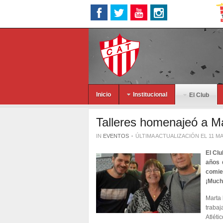
Inicio
Institucional
El Club
Talleres homenajeó a M
IN
EVENTOS
ÚLTIMA ACTUALIZACIÓN EL 11 M
El Clu
años 
comien
¡Much
Marta 
trabaj
Atléti