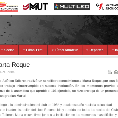
Socios
Fútbol Prof.
Fútbol Amateur
Deportes
I
arta Roque
ARZO 2019
b Atlético Talleres realizó un sencillo reconocimiento a Marta Roque, por sus 3
de trabajo ininterrumpido en nuestra institución. En los momentos previos a
zo de la asamblea que aprobó el 101 ejercicio, se hizo entrega de un presente
as gracias Marta!
llegó a la administración del club en 1984 y desde ese año hasta la actualidad
a en la administración del club. Reconocida y querida por todos los socios del Club
co Talleres, Marta estuvo firme junto a la institución en los momentos mas difíciles y