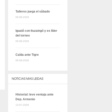
Talleres juega el sábado
05-08-2026
Igualó con Ituzaingó y es líder
del torneo
05-08-2026
Caída ante Tigre
05-08-2026
NOTICIAS MAS LEIDAS
Historial: leve ventaja ante
Dep. Armenio
13-07-2026