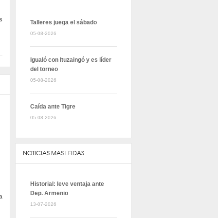
s
Talleres juega el sábado
05-08-2026
Igualó con Ituzaingó y es líder
del torneo
05-08-2026
Caída ante Tigre
05-08-2026
NOTICIAS MAS LEIDAS
Historial: leve ventaja ante
Dep. Armenio
a
13-07-2026