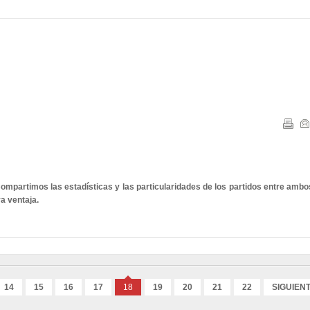
ompartimos las estadísticas y las particularidades de los partidos entre ambo
va ventaja.
14
15
16
17
18
19
20
21
22
SIGUIEN