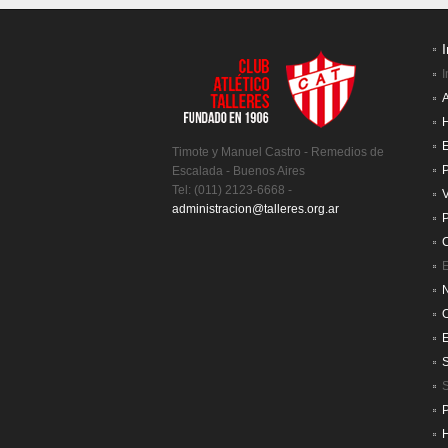
I
I
A
H
E
Timote y Manuel Castro - Remedios de
P
Escalada - Buenos Aires
Tel: (011) 2123-6668 -
V
administracion@talleres.org.ar
P
C
E
N
S
H