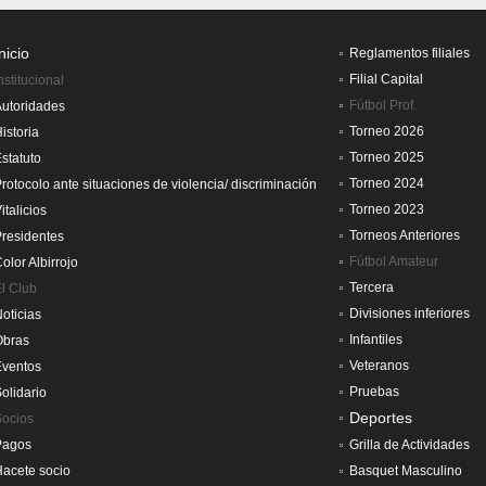
nicio
Reglamentos filiales
Filial Capital
nstitucional
Fútbol Prof.
utoridades
Torneo 2026
istoria
Torneo 2025
statuto
Torneo 2024
rotocolo ante situaciones de violencia/ discriminación
Torneo 2023
italicios
Torneos Anteriores
residentes
Fútbol Amateur
olor Albirrojo
Tercera
l Club
Divisiones inferiores
oticias
Infantiles
Obras
Veteranos
Eventos
Pruebas
olidario
Deportes
Socios
Pagos
Grilla de Actividades
acete socio
Basquet Masculino