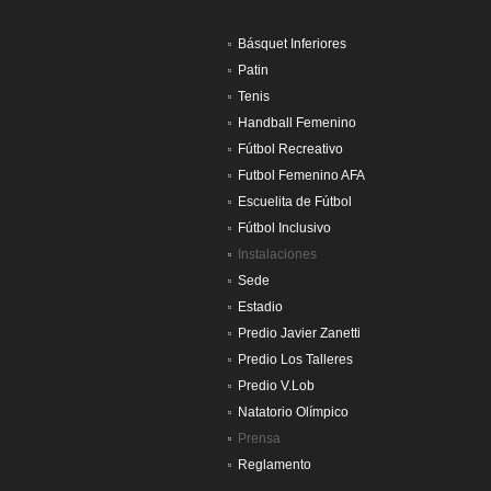
Básquet Inferiores
Patin
Tenis
Handball Femenino
Fútbol Recreativo
Futbol Femenino AFA
Escuelita de Fútbol
Fútbol Inclusivo
Instalaciones
Sede
Estadio
Predio Javier Zanetti
Predio Los Talleres
Predio V.Lob
Natatorio Olímpico
Prensa
Reglamento