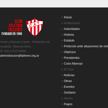
Inicio
Institucional
Autoridades
Historia
Estatuto
Timote y Manuel Castro - Remedios de
Protocolo ante situaciones de vio
Escalada - Buenos Aires
Tel: (011) 2123-6668 -
Vitalicios
administracion@talleres.org.ar
Presidentes
Color Albirrojo
El Club
Noticias
Obras
Eventos
Solidario
Socios
Pagos