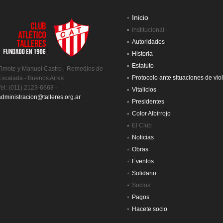
Inicio
Institucional
Autoridades
Historia
Estatuto
Timote y Manuel Castro - Remedios de
Protocolo ante situaciones de vio
Escalada - Buenos Aires
Tel: (011) 2123-6668 -
Vitalicios
administracion@talleres.org.ar
Presidentes
Color Albirrojo
El Club
Noticias
Obras
Eventos
Solidario
Socios
Pagos
Hacete socio