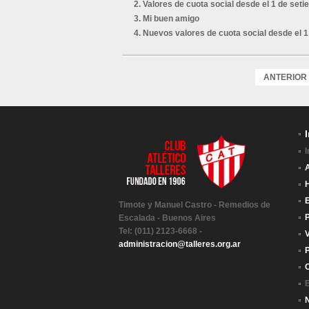
Valores de cuota social desde el 1 de set
Mi buen amigo
Nuevos valores de cuota social desde el 1 
ANTERIOR
I
H
E
Timote y Manuel Castro - Remedios de
P
Escalada - Buenos Aires
Tel: (011) 2123-6668 -
V
administracion@talleres.org.ar
C
E
N