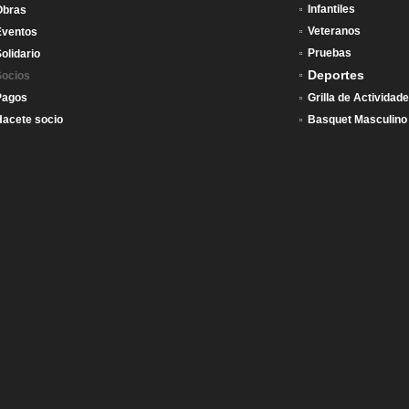
Infantiles
Obras
Veteranos
Eventos
Pruebas
olidario
Deportes
Socios
Pagos
Grilla de Actividad
Hacete socio
Basquet Masculino