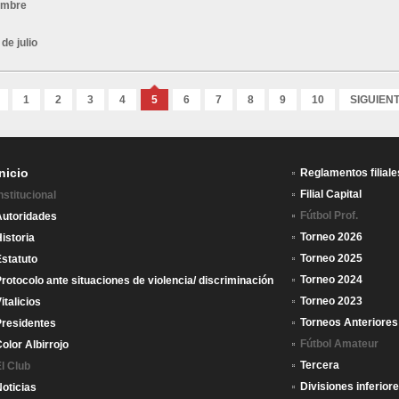
iembre
de julio
1
2
3
4
5
6
7
8
9
10
SIGUIEN
Inicio
Reglamentos filiale
Filial Capital
nstitucional
Fútbol Prof.
Autoridades
Torneo 2026
istoria
Torneo 2025
statuto
Torneo 2024
rotocolo ante situaciones de violencia/ discriminación
Torneo 2023
italicios
Torneos Anteriores
Presidentes
Fútbol Amateur
olor Albirrojo
Tercera
l Club
Divisiones inferior
oticias