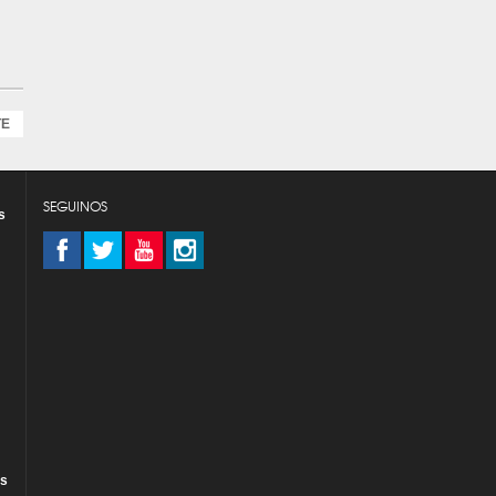
TE
SEGUINOS
s
es