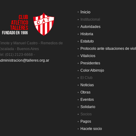
Inicio
Institucional
Autoridades
Historia
Estatuto
Timote y Manuel Castro - Remedios de
Protocolo ante situaciones de vio
Escalada - Buenos Aires
Tel: (011) 2123-6668 -
Vitalicios
administracion@talleres.org.ar
Presidentes
Color Albirrojo
El Club
Noticias
Obras
Eventos
Solidario
Socios
Pagos
Hacete socio