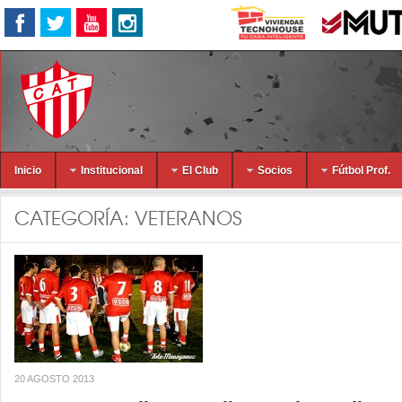
Inicio
Institucional
El Club
Socios
Fútbol Prof.
CATEGORÍA:
VETERANOS
20 AGOSTO 2013