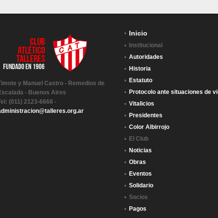
Inicio
Institucional
Autoridades
Historia
Estatuto
Timote y Manuel Castro - Remedios de
Protocolo ante situaciones de vi
Escalada - Buenos Aires
Tel: (011) 2123-6668 -
Vitalicios
administracion@talleres.org.ar
Presidentes
Color Albirrojo
El Club
Noticias
Obras
Eventos
Solidario
Socios
Pagos