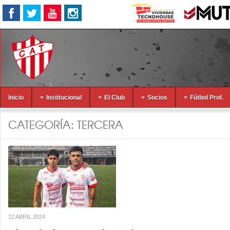
Inicio
Institucional
El Club
Socios
Fútbol Prof.
CATEGORÍA:
TERCERA
12 ABRIL 2024