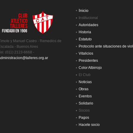
Inicio
Institucional
Autoridades
Historia
Estatuto
Timote y Manuel Castro - Remedios de
Protocolo ante situaciones de vio
Escalada - Buenos Aires
Tel: (011) 2123-6668 -
Vitalicios
administracion@talleres.org.ar
Presidentes
Color Albirrojo
El Club
Noticias
Obras
Eventos
Solidario
Socios
Pagos
Hacete socio